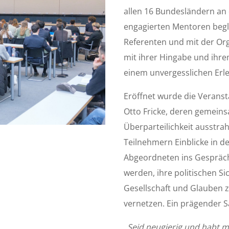
allen 16 Bundesländern an 
engagierten Mentoren begl
Referenten und mit der Orga
mit ihrer Hingabe und ihr
einem unvergesslichen Erl
Eröffnet wurde die Veranst
Otto Fricke, deren gemeins
Überparteilichkeit ausstra
Teilnehmern Einblicke in d
Abgeordneten ins Gespräch
werden, ihre politischen S
Gesellschaft und Glauben 
vernetzen. Ein prägender Sa
„Seid neugierig und habt mö