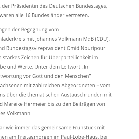
t der Präsidentin des Deutschen Bundestages,
 waren alle 16 Bundesländer vertreten.
Tagen der Begegnung vom
inladerkreis mit Johannes Volkmann MdB (CDU),
und Bundestagsvizepräsident Omid Nouripour
 starkes Zeichen für Überparteilichkeit im
ube und Werte. Unter dem Leitwort „Im
ntwortung vor Gott und den Menschen“
rwachsenen mit zahlreichen Abgeordneten – vom
ns über die thematischen Austauschrunden mit
nd Mareike Hermeier bis zu den Beiträgen von
nes Volkmann.
war wie immer das gemeinsame Frühstück mit
onen am Freitagmorgen im Paul-Löbe-Haus, bei