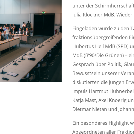
unter der Schirmherrschaf
Julia Klöckner MdB. Wieder
Eingeladen wurde zu den 
fraktionsübergreifenden E
Hubertus Heil MdB (SPD) 
MdB (B’90/Die Grünen) – ein
Gespräch über Politik, Gla
Bewusstsein unserer Vera
diskutierten die jungen E
Impuls Hartmut Hühnerbei
Katja Mast, Axel Knoerig u
Dietmar Nietan und Johan
Ein besonderes Highlight 
Abgeordneten aller Frakti